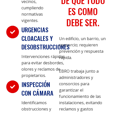
DE QUE TODO
vecinos,
ES COMO
cumpliendo
normativas
DEBE SER.
vigentes.
URGENCIAS
CLOACALES Y
Un edificio, un barrio, un
DESOBSTRUCCIONES
consorcio; requieren
prevención y respuesta
Intervenciones rápidas
rápida.
para evitar desbordes,
olores y reclamos de
EBRO trabaja junto a
propietarios.
administradores y
INSPECCIÓN
consorcios para
garantizar el
CON CÁMARA
funcionamiento de las
instalaciones, evitando
Identificamos
reclamos y gastos
obstrucciones y