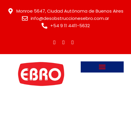
Monroe 5647, Ciudad Autónoma de Buenos Aires
info@desobstruccionesebro.com.ar
+54 9 11 4411-5632
MANTENIMIENTO CONFIABLE