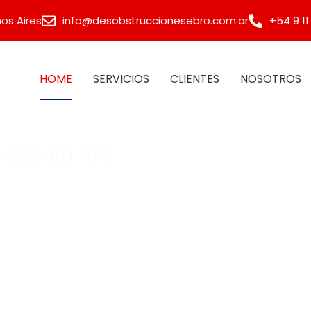
os Aires
info@desobstruccionesebro.com.ar
+54 9 11
HOME
SERVICIOS
CLIENTES
NOSOTROS
5 DÍAS DEL AÑO
CCIONES PA
CONSORCIOS