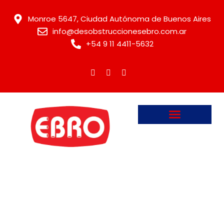
Monroe 5647, Ciudad Autónoma de Buenos Aires
info@desobstruccionesebro.com.ar
+54 9 11 4411-5632
DESOBSTRUCCIONES