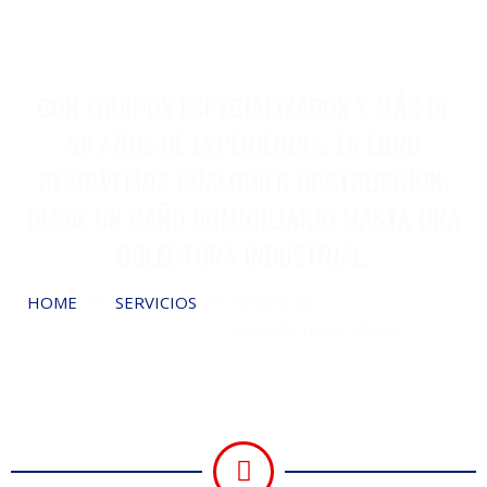
RÁPIDAS, SEGURAS Y SIN
ROMPER
CON EQUIPOS ESPECIALIZADOS Y MÁS DE
30 AÑOS DE EXPERIENCIA, EN EBRO
RESOLVEMOS CUALQUIER OBSTRUCCIÓN,
DESDE UN CAÑO DOMICILIARIO HASTA UNA
COLECTORA INDUSTRIAL.
HOME
SERVICIOS
SERVICIOS
DESOBSTRUCCIONES